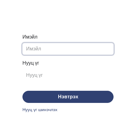
агчид
Мэдээ
Дэмжлэг
Бидэнтэй холбогдох
Курсууд
Имэйл
Нууц үг
Нэвтрэх
Нууц үг шинэчлэх