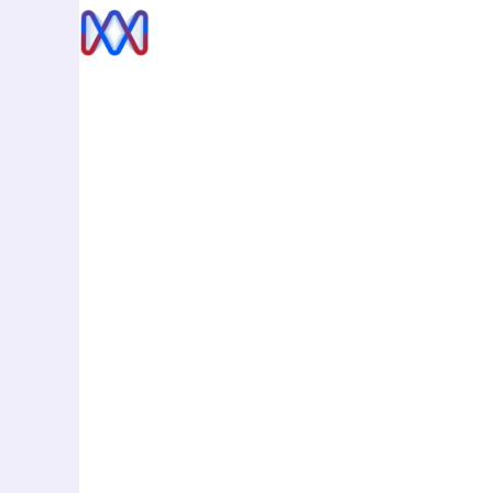
Нүүр хуудас
Бидний тухай
Харилц