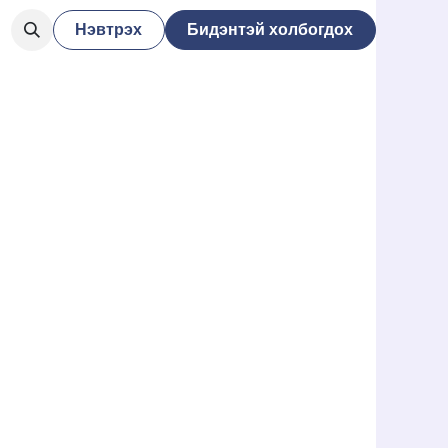
Нэвтрэх
Бидэнтэй холбогдох